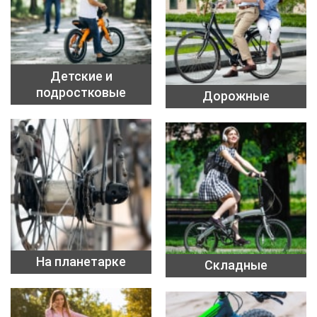
Детские и
подростковые
Дорожные
На планетарке
Складные