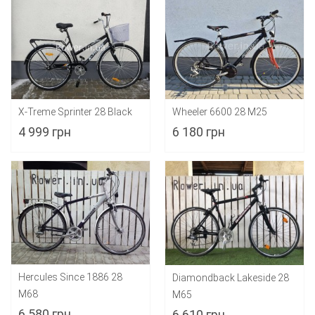
X-Treme Sprinter 28 Black
Wheeler 6600 28 M25
4 999 грн
6 180 грн
Hercules Since 1886 28
Diamondback Lakeside 28
M68
M65
6 580 грн
6 610 грн