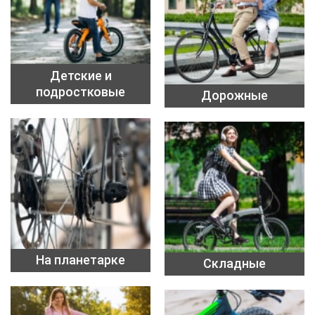
Детские и
подростковые
Дорожные
На планетарке
Складные