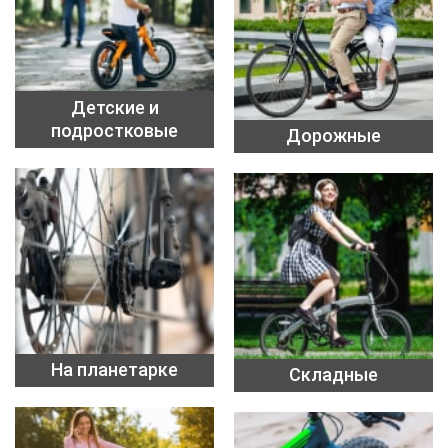
Детские и
подростковые
Дорожные
На планетарке
Складные