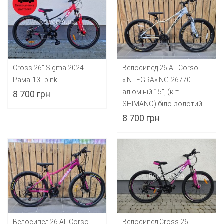
Cross 26" Sigma 2024
Велосипед 26 AL Corso
Рама-13" pink
«INTEGRA» NG-26770
алюміній 15", (к-т
8 700 грн
SHIMANO) біло-золотий
8 700 грн
Велосипед 26 AL Corso
Велосипед Cross 26"