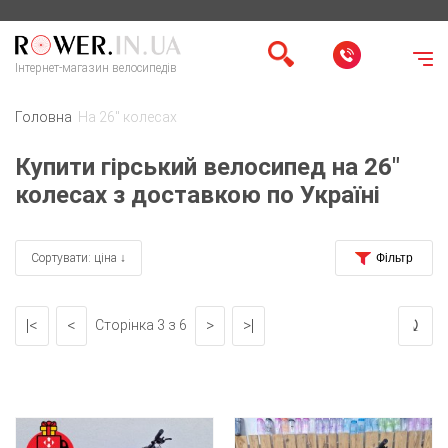
Інтернет-магазин велосипедів
Головна
На 26" колесах
Купити гірський велосипед на 26"
колесах з доставкою по Україні
Сортувати: ціна ↓
|<
<
>
>|
⤸
Сторінка 3 з 6