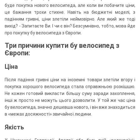
буде покупка нового велосипеда, але коли ви побачите ціни,
це бажання трохи стихне. Навіть на бюджетні моделі, з
падінням гривні, ціни злетіли неймовірно. Але який же тоді
вихід? - Запитаєте Ви. І чи є він? Безсумнівно, тобто, мова йде
про покупку бу велосипеда з Європи.
Три причини купити бу велосипед з
Європи:
Ціна
Після падіння гривні ціни на іноземні товари злетіли вгору і
покупка хорошого велосипеда стала справжньою розкішшю.
Не кожен готовий викласти більшу суму заради захоплення,
інші ж просто не можуть цього дозволити. У той же час ціна
бу велосипеда, значно дешевша нового, і він вже знаходиться
в «межах досяжності» звичайної людини.
Якість