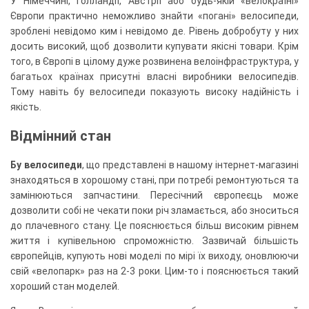
У Німеччині, Голландії, Австрії або будь-якій «велокраїні»
Європи практично неможливо знайти «погані» велосипеди,
зроблені невідомо ким і невідомо де. Рівень добробуту у них
досить високий, щоб дозволити купувати якісні товари. Крім
того, в Європі в цілому дуже розвинена велоінфраструктура, у
багатьох країнах присутні власні виробники велосипедів.
Тому навіть бу велосипеди показують високу надійність і
якість.
Відмінний стан
Бу велосипеди
, що представлені в нашому інтернет-магазині
знаходяться в хорошому стані, при потребі ремонтуються та
замінюються запчастини. Пересічний європеєць може
дозволити собі не чекати поки річ зламається, або зноситься
до плачевного стану. Це пояснюється більш високим рівнем
життя і купівельною спроможністю. Зазвичай більшість
європейців, купують нові моделі по мірі їх виходу, оновлюючи
свій «велопарк» раз на 2-3 роки. Цим-то і пояснюється такий
хороший стан моделей.