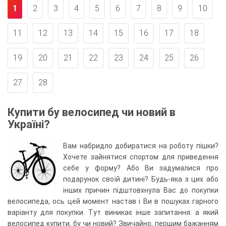
1
2
3
4
5
6
7
8
9
10
11
12
13
14
15
16
17
18
19
20
21
22
23
24
25
26
27
28
Купити бу велосипед чи новий в
Україні?
Вам набридло добиратися на роботу пішки?
Хочете зайнятися спортом для приведення
себе у форму? Або Ви задумалися про
подарунок своїй дитині? Будь-яка з цих або
інших причин підштовхнула Вас до покупки
велосипеда, ось цей момент настав і Ви в пошуках гарного
варіанту для покупки. Тут виникає інше запитання: а який
велосипед купити, бу чи новий? Звичайно, першим бажанням