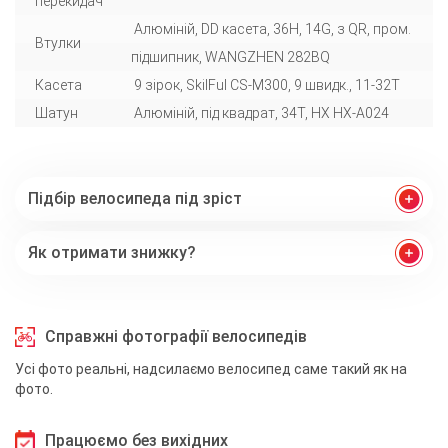
перекидач
Алюмiнiй, DD касета, 36H, 14G, з QR, пром.
Втулки
підшипник, WANGZHEN 282BQ
Касета
9 зірок, SkilFul CS-M300, 9 швидк., 11-32Т
Шатун
Алюмiнiй, під квадрат, 34T, HX HX-A024
Підбір велосипеда під зріст
Як отримати знижку?
Справжні фотографії велосипедів
Усі фото реальні, надсилаємо велосипед саме такий як на
фото.
Працюємо без вихідних