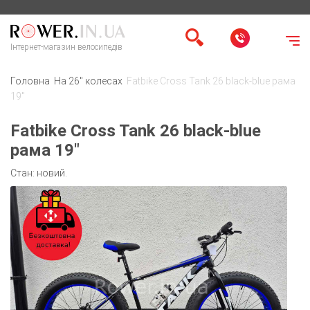
Інтернет-магазин велосипедів
Головна
На 26" колесах
Fatbike Cross Tank 26 black-blue рама
19"
Fatbike Cross Tank 26 black-blue
рама 19"
Стан: новий.