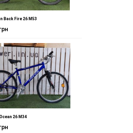
n Back Fire 26 M53
грн
 Ocean 26 M34
грн