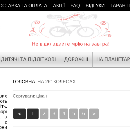
ОСТАВКА ТА ОПЛАТА
АКЦІЇ
FAQ
ВІДГУКИ
ГАРАНТ
Не відкладайте мрію на завтра!
ДИТЯЧІ ТА ПІДЛІТКОВІ
ДОРОЖНІ
НА ПЛАНЕТАР
ГОЛОВНА
НА 26" КОЛЕСАХ
вих
Сортувати: ціна ↓
ють
ть.
орі
<
1
2
3
4
5
6
>
, в
, є
они