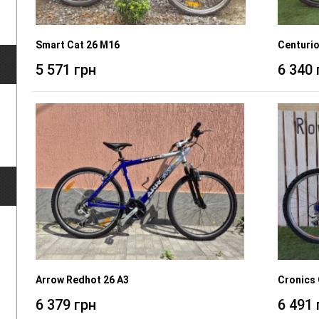
Smart Cat 26 M16
Centurio
5 571 грн
6 340 
Arrow Redhot 26 A3
Cronics
6 379 грн
6 491 