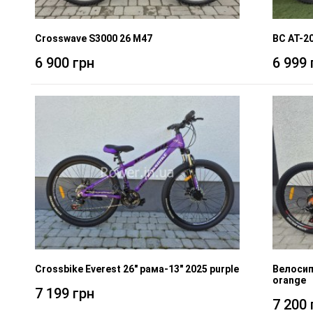
Crosswave S3000 26 M47
BC AT-2
6 900 грн
6 999 
Crossbike Everest 26" рама-13" 2025 purple
Велосип
orange
7 199 грн
7 200 