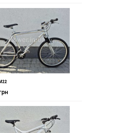
 M22
грн