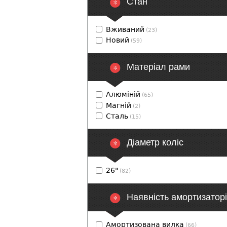
Cтан
Вживаний
(23)
Новий
(59)
Матеріал рами
Алюміній
(65)
Магній
(2)
Сталь
(15)
Діаметр коліс
26"
(82)
Наявність амортизатор
Амортизована вилка
(66)