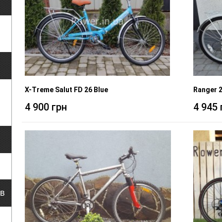
X-Treme Salut FD 26 Blue
Ranger 
4 900 грн
4 945 
ів