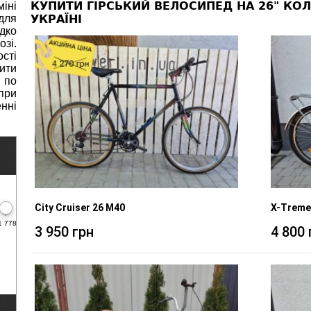
КУПИТИ ГІРСЬКИЙ ВЕЛОСИПЕД НА 26" КО
іні
для
УКРАЇНІ
дко
зі.
ості
ити
 по
при
нні
City Cruiser 26 M40
X-Treme 
1 778
3 950 грн
4 800 