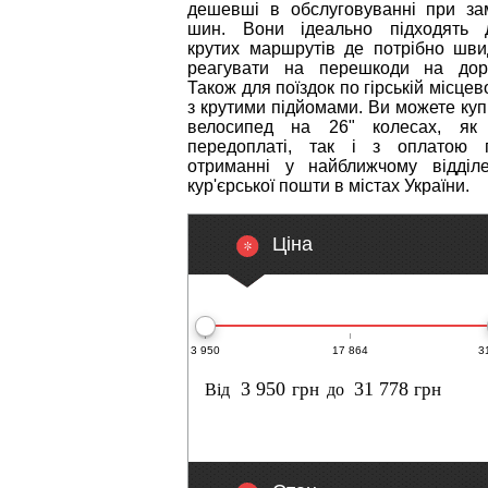
дешевші в обслуговуванні при зам
шин. Вони ідеально підходять 
крутих маршрутів де потрібно шви
реагувати на перешкоди на доро
Також для поїздок по гірській місцев
з крутими підйомами. Ви можете куп
велосипед на 26" колесах, як
передоплаті, так і з оплатою 
отриманні у найближчому відділе
кур'єрської пошти в містах України.
Ціна
3 950
17 864
3
грн
грн
Від
до