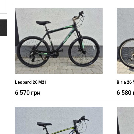
Leopard 26 M21
Biria 26
6 570 грн
6 580 