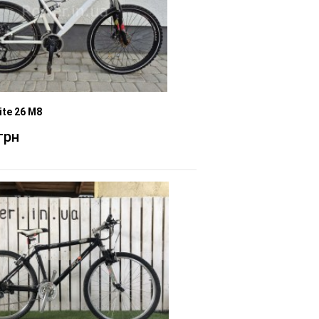
ite 26 M8
грн