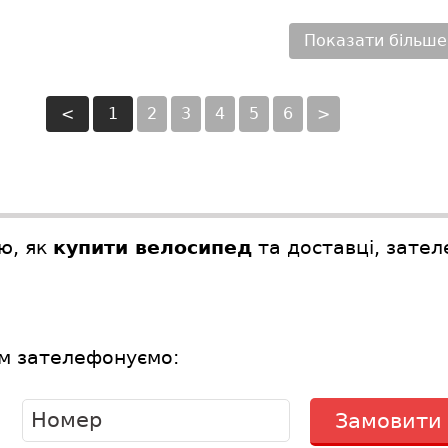
Показати більше
<
1
2
3
4
5
6
>
ю, як
купити велосипед
та доставці, зате
ам зателефонуємо: