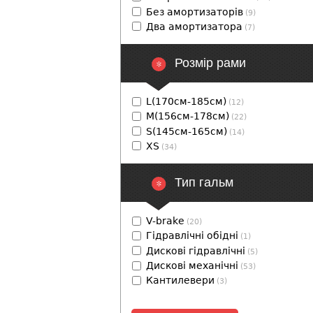
Без амортизаторів
(9)
Два амортизатора
(7)
Розмір рами
L(170см-185см)
(12)
M(156см-178см)
(22)
S(145см-165см)
(14)
XS
(34)
Тип гальм
V-brake
(20)
Гідравлічні обідні
(1)
Дискові гідравлічні
(5)
Дискові механічні
(53)
Кантилевери
(3)