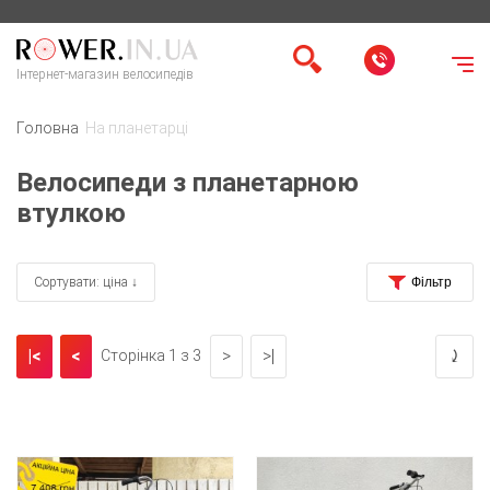
Інтернет-магазин велосипедів
Головна
На планетарці
Велосипеди з планетарною
втулкою
Сортувати: ціна ↓
|<
<
>
>|
⤸
Сторінка 1 з 3