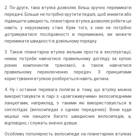
2. По-друге, така втулка дозволяє більш зручно перемикати
передачі. Більше не потрібно крутити педалі, щоб знизити або
підвищити швидкість, планетарна втулка дозволяє робити це
навіть у нерухомому стані. Крім того, з нею не потрібно
дотримуватися послідовності в перемиканні, ви можете
перемикати швидкості в довільному порядку.
3. Також планетарна втулка вельми проста в експлуатації,
немає потреби навчатися правильному догляду за купою
різних компонентів трансмісії, а також навчатися
правильному переключенню передач. З принципами
користування втулкою розбереться навіть дитина.
4. Ну і остання перевага полягає в тому, що втулку можна
використовувати в парі з «довгоживучими» велосипедними
ланцюгами, наприклад, з такими які використовуються в
сінглспідах (велосипедах з однією передачею). Вони куди
міцніші ніж ланцюги багато швидкісних велосипедів, а,
відповідно, і служать значно довше.
Особливу популярність велосипеди на планетарних втулках