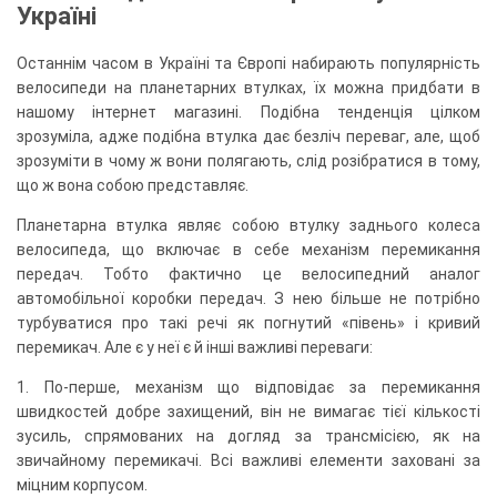
Україні
Останнім часом в Україні та Європі набирають популярність
велосипеди на планетарних втулках, їх можна придбати в
нашому інтернет магазині. Подібна тенденція цілком
зрозуміла, адже подібна втулка дає безліч переваг, але, щоб
зрозуміти в чому ж вони полягають, слід розібратися в тому,
що ж вона собою представляє.
Планетарна втулка являє собою втулку заднього колеса
велосипеда, що включає в себе механізм перемикання
передач. Тобто фактично це велосипедний аналог
автомобільної коробки передач. З нею більше не потрібно
турбуватися про такі речі як погнутий «півень» і кривий
перемикач. Але є у неї є й інші важливі переваги:
1. По-перше, механізм що відповідає за перемикання
швидкостей добре захищений, він не вимагає тієї кількості
зусиль, спрямованих на догляд за трансмісією, як на
звичайному перемикачі. Всі важливі елементи заховані за
міцним корпусом.