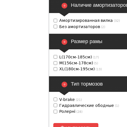
Наличие амортизаторо
Амортизированная вилка
(32)
Без амортизаторов
(2)
Размер рамы
L(170см-185см)
(17)
M(156см-178см)
(5)
XL(180см-195см)
(13)
Тип тормозов
V-brake
(21)
Гидравлические ободные
(1)
Ролерні
(28)