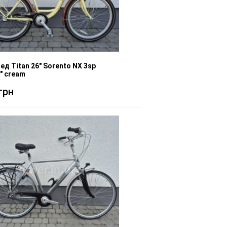
ед Titan 26" Sorento NX 3sp
" cream
грн