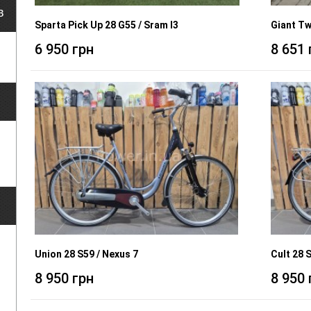
в
Sparta Pick Up 28 G55 / Sram I3
Giant Tw
6 950 грн
8 651 
Union 28 S59 / Nexus 7
Cult 28 
8 950 грн
8 950 