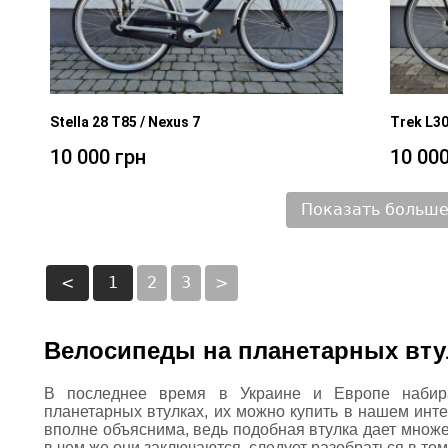
Stella 28 T85 / Nexus 7
Trek L30
10 000 грн
10 000
Показать больше
<
1
2
3
>
Велосипеды на планетарных вту
В последнее время в Украине и Европе набир
планетарных втулках, их можно купить в нашем инт
вполне объяснима, ведь подобная втулка дает множе
в чем же они заключаются, следует разобраться в том