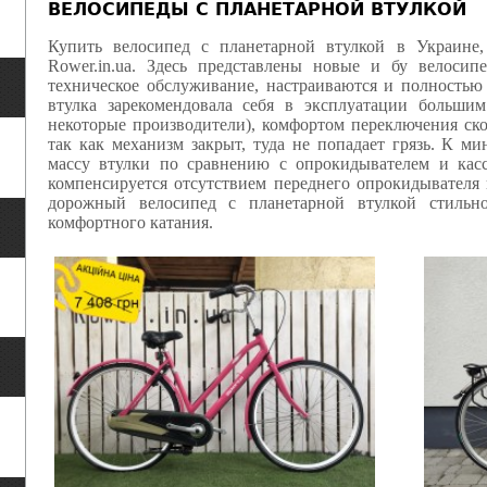
ВЕЛОСИПЕДЫ С ПЛАНЕТАРНОЙ ВТУЛКОЙ
Купить велосипед с планетарной втулкой в Украине
Rower.in.ua. Здесь представлены новые и бу велосип
техническое обслуживание, настраиваются и полностью 
втулка зарекомендовала себя в эксплуатации больши
некоторые производители), комфортом переключения ск
так как механизм закрыт, туда не попадает грязь. К 
массу втулки по сравнению с опрокидывателем и касс
компенсируется отсутствием переднего опрокидывателя 
дорожный велосипед с планетарной втулкой стильн
комфортного катания.