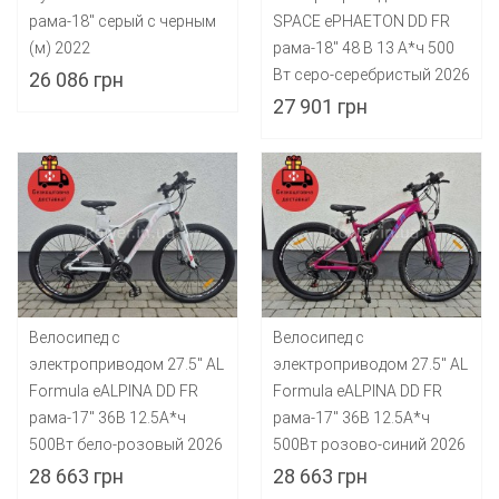
рама-18" серый с черным
SPACE ePHAETON DD FR
(м) 2022
рама-18" 48 B 13 А*ч 500
Вт серо-серебристый 2026
26 086 грн
27 901 грн
Велосипед с
Велосипед с
электроприводом 27.5" AL
электроприводом 27.5" AL
Formula eALPINA DD FR
Formula eALPINA DD FR
рама-17" 36B 12.5А*ч
рама-17" 36B 12.5А*ч
500Вт бело-розовый 2026
500Вт розово-синий 2026
28 663 грн
28 663 грн