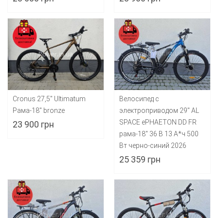
Cronus 27,5" Ultimatum
Велосипед с
Рама-18" bronze
электроприводом 29" AL
SPACE ePHAETON DD FR
23 900 грн
рама-18" 36 B 13 А*ч 500
Вт черно-синий 2026
25 359 грн