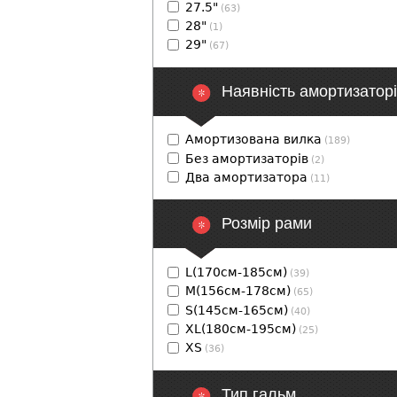
27.5"
(63)
28"
(1)
29"
(67)
Наявність амортизатор
Амортизована вилка
(189)
Без амортизаторів
(2)
Два амортизатора
(11)
Розмір рами
L(170см-185см)
(39)
M(156см-178см)
(65)
S(145см-165см)
(40)
XL(180см-195см)
(25)
XS
(36)
Тип гальм