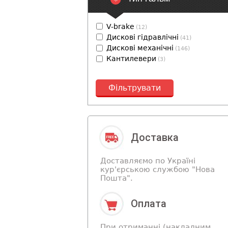
V-brake
(12)
Дискові гідравлічні
(41)
Дискові механічні
(146)
Кантилевери
(3)
Фільтрувати
Доставка
Доставляємо по Україні
кур'єрською службою "Нова
Пошта".
Оплата
При отриманні (накладним