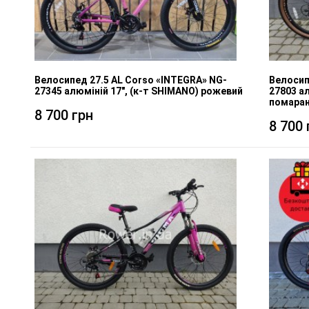
Велосипед 27.5 AL Corso «INTEGRA» NG-
Велосип
27345 алюміній 17", (к-т SHIMANO) рожевий
27803 а
помара
8 700 грн
8 700 