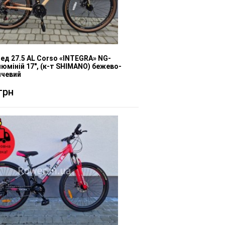
ед 27.5 AL Corso «INTEGRA» NG-
люміній 17", (к-т SHIMANO) бежево-
нчевий
грн