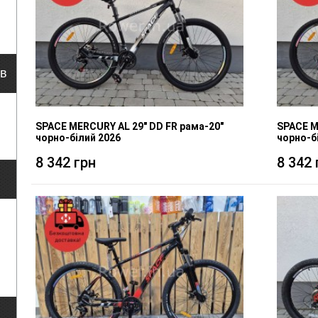
ів
SPACE MERCURY AL 29" DD FR рама-20"
SPACE M
чорно-білий 2026
чорно-б
8 342 грн
8 342 