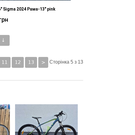
" Sigma 2024 Рама-13" pink
грн
 ↓
11
12
13
>
Сторінка 5 з 13