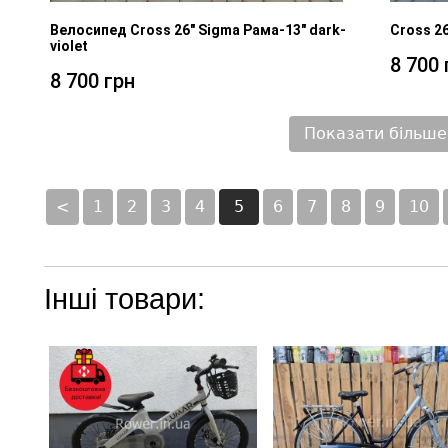
Велосипед Cross 26" Sigma Рама-13" dark-
Cross 26
violet
8 700 
8 700 грн
Показати більше
<
1
2
3
4
5
6
7
8
9
10
Інші товари: