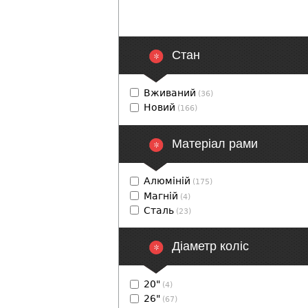
Cтан
Вживаний
(36)
Новий
(166)
Матеріал рами
Алюміній
(175)
Магній
(4)
Сталь
(23)
Діаметр коліс
20"
(4)
26"
(67)