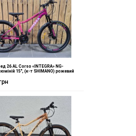
ед 26 AL Corso «INTEGRA» NG-
люміній 15", (к-т SHIMANO) рожевий
грн