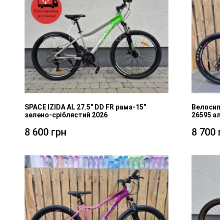
SPACE IZIDA AL 27.5" DD FR рама-15"
Велосип
зелено-сріблястий 2026
26595 а
8 600 грн
8 700 