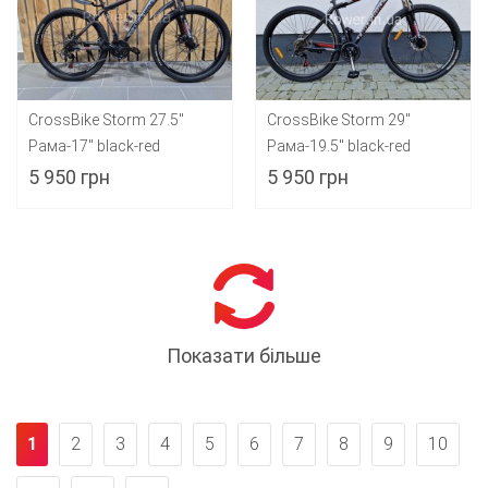
CrossBike Storm 27.5"
CrossBike Storm 29"
Рама-17" black-red
Рама-19.5" black-red
5 950 грн
5 950 грн
Показати більше
1
2
3
4
5
6
7
8
9
10