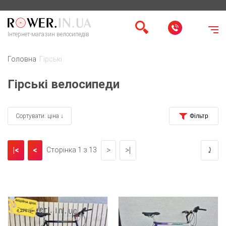
Інтернет-магазин велосипедів
Головна
Гірські
Гірські велосипеди
Сортувати: ціна ↓
|<
<
>
>|
⤸
Сторінка 1 з 13