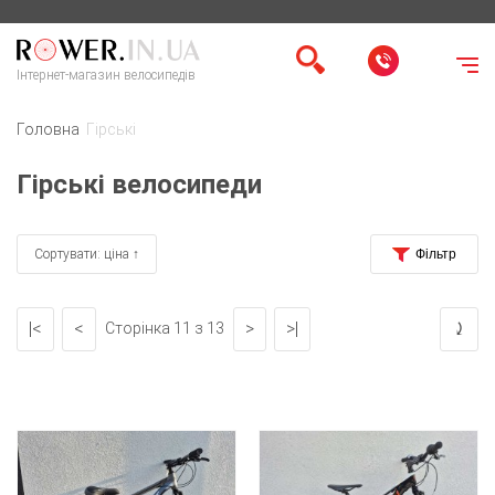
Інтернет-магазин велосипедів
Головна
Гірські
Гірські велосипеди
Сортувати: ціна ↑
|<
<
>
>|
⤸
Сторінка 11 з 13