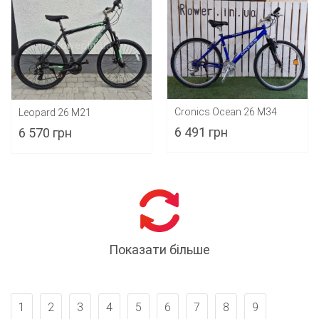
Cronics Ocean 26 M34
Leopard 26 M21
6 491 грн
6 570 грн
Показати більше
1
2
3
4
5
6
7
8
9